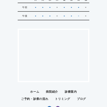
午前
●
●
●
×
●
●
●
×
午後
●
●
●
×
●
●
×
×
ホーム
病院紹介
診療案内
ご予約・診察の流れ
トリミング
ブログ
Facebook
Instagram