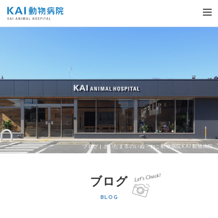
KAI動物病院
me
ブログ | さいたま市のいぬ・ねこ動物病院KAI 動物病院
ブログ
BLOG